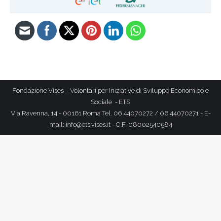
Fondazione Vises – Volontari per Iniziative di Sviluppo Economico e
Sociale - ETS
Via Ravenna, 14 - 00161 Roma Tel. 06 44070272 / 06 44070271 - E-
mail: info@ets.vises.it - C.F. 08002540584