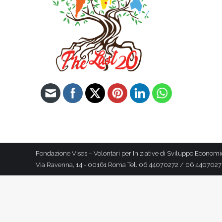
Fondazione Vises – Volontari per Iniziative di Sviluppo Economi
Via Ravenna, 14 - 00161 Roma Tel. 06 44070272 / 06 44070271 