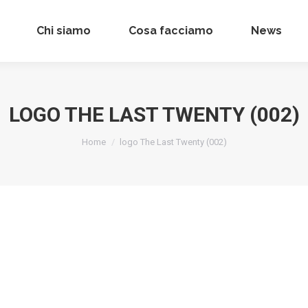
Chi siamo
Chi siamo
Cosa facciamo
Cosa facciamo
News
News
LOGO THE LAST TWENTY (002)
Tu sei qui:
Home
logo The Last Twenty (002)