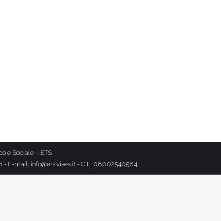
co e Sociale - ETS
- E-mail: info@ets.vises.it - C.F. 08002540584