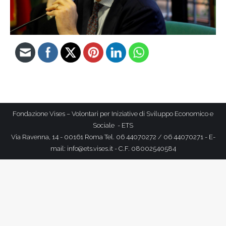
Fondazione Vises – Volontari per Iniziative di Sviluppo Economico e
Sociale - ETS
Via Ravenna, 14 - 00161 Roma Tel. 06 44070272 / 06 44070271 - E-
mail: info@ets.vises.it - C.F. 08002540584