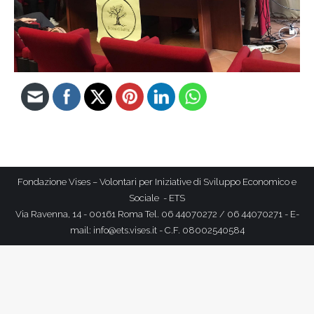
Fondazione Vises – Volontari per Iniziative di Sviluppo Economico e
Sociale - ETS
Via Ravenna, 14 - 00161 Roma Tel. 06 44070272 / 06 44070271 - E-
mail: info@ets.vises.it - C.F. 08002540584