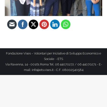
Fondazione Vises – Volontari per Iniziative di Sviluppo Economico e
Sociale - ETS
Via Ravenna, 14 - 00161 Roma Tel. 06 44070272 / 06 44070271 - E-
mail: info@ets.vises.it - C.F. 08002540584