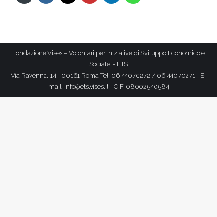
Fondazione Vises – Volontari per Iniziative di Sviluppo Economico e
Sociale - ETS
Via Ravenna, 14 - 00161 Roma Tel. 06 44070272 / 06 44070271 - E-
mail: info@ets.vises.it - C.F. 08002540584