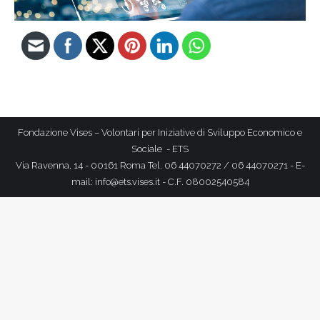
Fondazione Vises – Volontari per Iniziative di Sviluppo Economico e
Sociale - ETS
Via Ravenna, 14 - 00161 Roma Tel. 06 44070272 / 06 44070271 - E-
mail: info@ets.vises.it - C.F. 08002540584