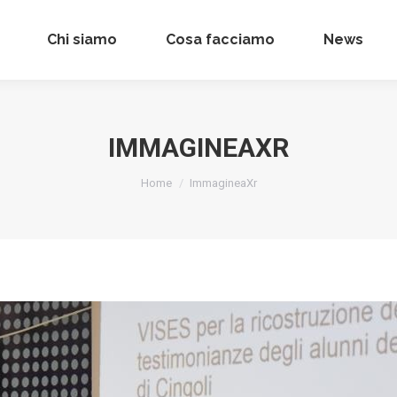
Chi siamo
Chi siamo
Cosa facciamo
Cosa facciamo
News
News
IMMAGINEAXR
Tu sei qui:
Home
ImmagineaXr