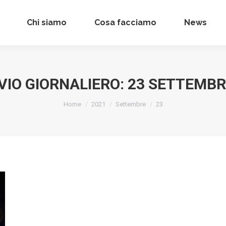
Chi siamo
Chi siamo
Cosa facciamo
Cosa facciamo
News
News
VIO GIORNALIERO:
23 SETTEMBR
Tu sei qui:
Home
2021
Settembre
23