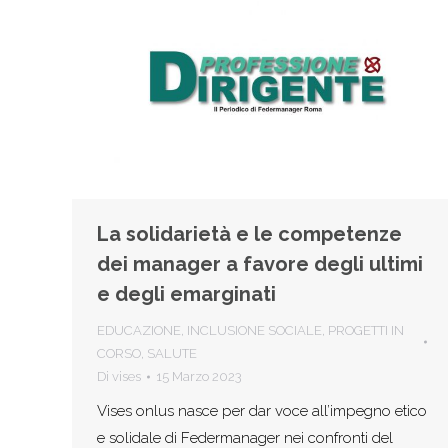
La solidarietà e le competenze
dei manager a favore degli ultimi
e degli emarginati
EDUCAZIONE
,
INCLUSIONE SOCIALE
,
PROGETTI IN
CORSO
,
SALUTE
Di
vises
15 Marzo 2023
Vises onlus nasce per dar voce all’impegno etico
e solidale di Federmanager nei confronti del