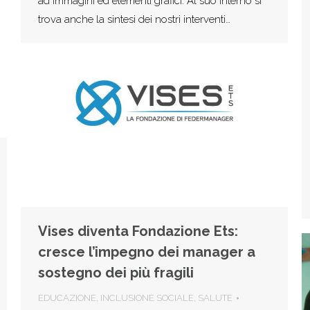
ad immagini ed elementi grafici. Al suo interno si
trova anche la sintesi dei nostri interventi…
Vises diventa Fondazione Ets:
cresce l’impegno dei manager a
sostegno dei più fragili
EDUCAZIONE
,
INCLUSIONE SOCIALE
,
SALUTE