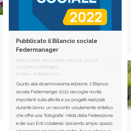
Pubblicato il Bilancio sociale
Federmanager
EDUCAZIONE
,
INCLUSIONE SOCIALE
,
SALUTE
,
SVILUPPO SOSTENIBILE
Di
vises
6 Ottobre 2023
Giunto alla diciannovesima edizione, il Bilancio
sociale Federmanger 2022 raccoglie novità
importanti sulle attività e sui progetti realizzati
durante l’anno: un racconto volutamente sintetico
che offre una “fotografia” nitida della Federazione
e dei suoi Enti collaterali, lasciando ampio spazio