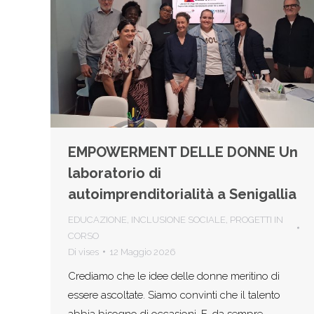
EMPOWERMENT DELLE DONNE Un
laboratorio di
autoimprenditorialità a Senigallia
EDUCAZIONE
,
INCLUSIONE SOCIALE
,
PROGETTI IN
CORSO
Di
vises
12 Maggio 2026
Crediamo che le idee delle donne meritino di
essere ascoltate. Siamo convinti che il talento
abbia bisogno di occasioni. E, da sempre,