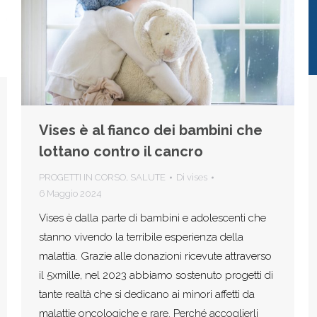
Vises è al fianco dei bambini che
lottano contro il cancro
PROGETTI IN CORSO
,
SALUTE
Di
vises
6 Maggio 2024
Vises è dalla parte di bambini e adolescenti che
stanno vivendo la terribile esperienza della
malattia. Grazie alle donazioni ricevute attraverso
il 5xmille, nel 2023 abbiamo sostenuto progetti di
tante realtà che si dedicano ai minori affetti da
malattie oncologiche e rare. Perché accoglierli