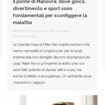
Il ponte di Manovra: dove gioco,
divertimento e sport sono
fondamentali per sconfiggere la
malattia
PROGETTI IN CORSO
,
SALUTE
Di
vises
7 Febbraio 2023
La Grande Casa di Peter Pan ospita bambini che
hanno necessità di lunghe cure, per le quali,
insieme alle loro famiglie, devono allontanarsi da
casa. Peter Pan è un’insieme di edifici che non
sono fatti soltanto di stanze, letti e mura, ma
anche di affetto e accoglienza. Un’ ambiente dove
i bambini e i ragazzi…