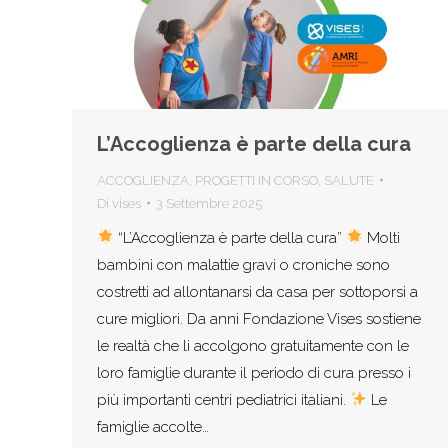
L’Accoglienza è parte della cura
ACCOGLIENZA
,
PROGETTI IN CORSO
,
SALUTE
Di
vises
3 Settembre 2025
“L’Accoglienza è parte della cura”
Molti
bambini con malattie gravi o croniche sono
costretti ad allontanarsi da casa per sottoporsi a
cure migliori. Da anni Fondazione Vises sostiene
le realtà che li accolgono gratuitamente con le
loro famiglie durante il periodo di cura presso i
più importanti centri pediatrici italiani.
Le
famiglie accolte…