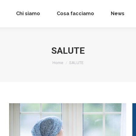
Chi siamo
Chi siamo
Cosa facciamo
Cosa facciamo
News
News
SALUTE
Tu sei qui:
Home
SALUTE