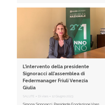
L’intervento della presidente
Signoracci all’assemblea di
Federmanager Friuli Venezia
Giulia
SALUTE
Di
vises
12 Giugno 2023
Simona Signoracci, Presidente Fondazione Vises