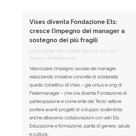
Vises diventa Fondazione Ets:
cresce l’impegno dei manager a
sostegno dei più fragili
EDUCAZIONE
,
INCLUSIONE SOCIALE
,
SALUTE
Di
vises
26 Ottobre 2022
Valorizzare l’impegno sociale dei manager,
realizzando iniziative concrete di solidarietà:
questo l’obiettivo di Vises – già onlus e ong di
Federmanager – che ora diventa Fondazione di
partecipazione e come ente del Terzo settore
porterà avanti progetti di sviluppo sostenibile,
anche attraverso collaborazioni con altri Ets.
Educazione e formazione, parità di genere, salute
e cultura…