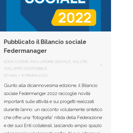
Pubblicato il Bilancio sociale
Federmanager
EDUCAZIONE
,
INCLUSIONE SOCIALE
,
SALUTE
,
SVILUPPO SOSTENIBILE
Di
vises
6 Ottobre 2023
Giunto alla diciannovesima edizione, il Bilancio
sociale Federmanger 2022 raccoglie novità
importanti sulle attività e sui progetti realizzati
durante l’anno: un racconto volutamente sintetico
che offre una “fotografia” nitida della Federazione
e dei suoi Enti collaterali, lasciando ampio spazio