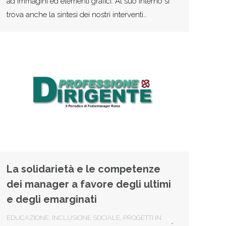
ad immagini ed elementi grafici. Al suo interno si
trova anche la sintesi dei nostri interventi…
La solidarietà e le competenze
dei manager a favore degli ultimi
e degli emarginati
EDUCAZIONE
,
INCLUSIONE SOCIALE
,
PROGETTI IN