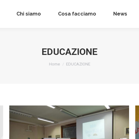
Chi siamo
Chi siamo
Cosa facciamo
Cosa facciamo
News
News
EDUCAZIONE
Tu sei qui:
Home
EDUCAZIONE