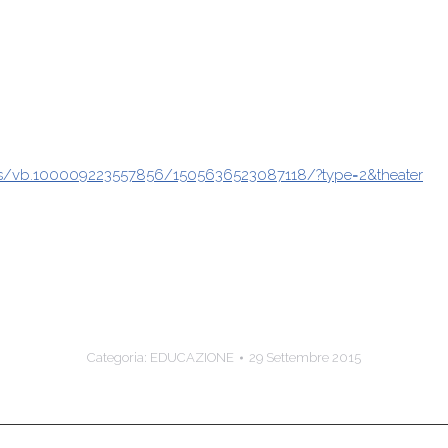
s/vb.100009223557856/1505636523087118/?type=2&theater
Categoria:
EDUCAZIONE
29 Settembre 2015