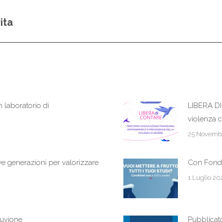
ita
Prossimo
post:
boratorio di
LIBERA DI
violenza 
25 Novemb
e generazioni per valorizzare
Con Fondi
1 Luglio 20
lluvione
Pubblicat