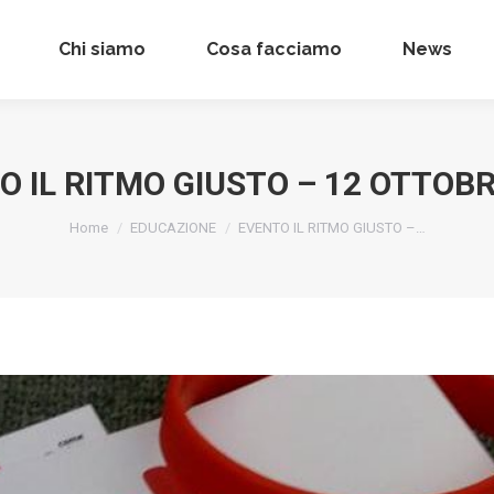
Chi siamo
Chi siamo
Cosa facciamo
Cosa facciamo
News
News
O IL RITMO GIUSTO – 12 OTTOBR
Tu sei qui:
Home
EDUCAZIONE
EVENTO IL RITMO GIUSTO –…