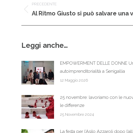
PRECEDENTE
tra
Al Ritmo Giusto si può salvare una v
Post
precedente:
i
post
Leggi anche…
EMPOWERMENT DELLE DONNE Un la
autoimprenditorialità a Senigallia
12 Maggio 2026
25 novembre: lavoriamo con le nuov
le differenze
25 Novembre 2024
La festa per l’Asilo Azzaroli dopo l’a