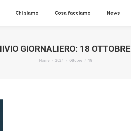
Chi siamo
Chi siamo
Cosa facciamo
Cosa facciamo
News
News
IVIO GIORNALIERO:
18 OTTOBRE
Tu sei qui:
Home
2024
Ottobre
18