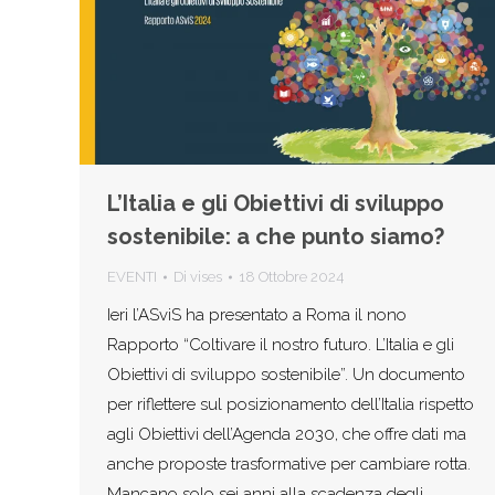
L’Italia e gli Obiettivi di sviluppo
sostenibile: a che punto siamo?
EVENTI
Di
vises
18 Ottobre 2024
Ieri l’ASviS ha presentato a Roma il nono
Rapporto “Coltivare il nostro futuro. L’Italia e gli
Obiettivi di sviluppo sostenibile”. Un documento
per riflettere sul posizionamento dell’Italia rispetto
agli Obiettivi dell’Agenda 2030, che offre dati ma
anche proposte trasformative per cambiare rotta.
Mancano solo sei anni alla scadenza degli