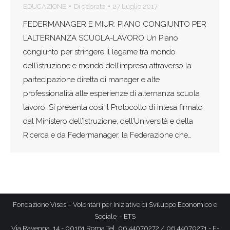
EDUCAZIONE
Di
gdorato
27 Luglio 2017
FEDERMANAGER E MIUR: PIANO CONGIUNTO PER
L’ALTERNANZA SCUOLA-LAVORO Un Piano
congiunto per stringere il legame tra mondo
dell’istruzione e mondo dell’impresa attraverso la
partecipazione diretta di manager e alte
professionalità alle esperienze di alternanza scuola
lavoro. Si presenta così il Protocollo di intesa firmato
dal Ministero dell’Istruzione, dell’Università e della
Ricerca e da Federmanager, la Federazione che…
Fondazione Vises – Volontari per Iniziative di Sviluppo Economico e
Sociale - ETS
Via Ravenna, 14 - 00161 Roma Tel. 06 44070272 / 06 44070271 - E-