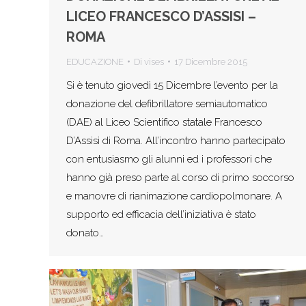
LICEO FRANCESCO D’ASSISI –
ROMA
EDUCAZIONE
Di
vises
17 Dicembre 2015
Si è tenuto giovedì 15 Dicembre l’evento per la
donazione del defibrillatore semiautomatico
(DAE) al Liceo Scientifico statale Francesco
D’Assisi di Roma. All’incontro hanno partecipato
con entusiasmo gli alunni ed i professori che
hanno già preso parte al corso di primo soccorso
e manovre di rianimazione cardiopolmonare. A
supporto ed efficacia dell’iniziativa è stato
donato…