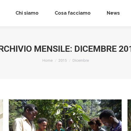
Chi siamo
Chi siamo
Cosa facciamo
Cosa facciamo
News
News
RCHIVIO MENSILE:
DICEMBRE 20
Tu sei qui:
Home
2015
Dicembre