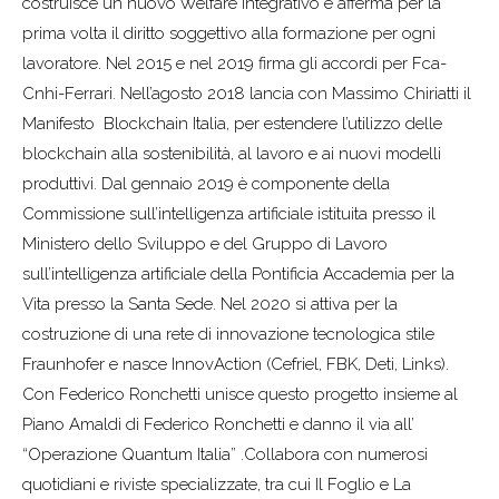
costruisce un nuovo Welfare integrativo e afferma per la
prima volta il diritto soggettivo alla formazione per ogni
lavoratore. Nel 2015 e nel 2019 firma gli accordi per Fca-
Cnhi-Ferrari. Nell’agosto 2018 lancia con Massimo Chiriatti il
Manifesto Blockchain Italia, per estendere l’utilizzo delle
blockchain alla sostenibilità, al lavoro e ai nuovi modelli
produttivi. Dal gennaio 2019 è componente della
Commissione sull’intelligenza artificiale istituita presso il
Ministero dello Sviluppo e del Gruppo di Lavoro
sull’intelligenza artificiale della Pontificia Accademia per la
Vita presso la Santa Sede. Nel 2020 si attiva per la
costruzione di una rete di innovazione tecnologica stile
Fraunhofer e nasce InnovAction (Cefriel, FBK, Deti, Links).
Con Federico Ronchetti unisce questo progetto insieme al
Piano Amaldi di Federico Ronchetti e danno il via all’
“Operazione Quantum Italia” .Collabora con numerosi
quotidiani e riviste specializzate, tra cui Il Foglio e La