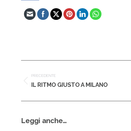
Naviga
PRECEDENTE
tra
IL RITMO GIUSTO A MILANO
Post
i
precedente:
post
Leggi anche…