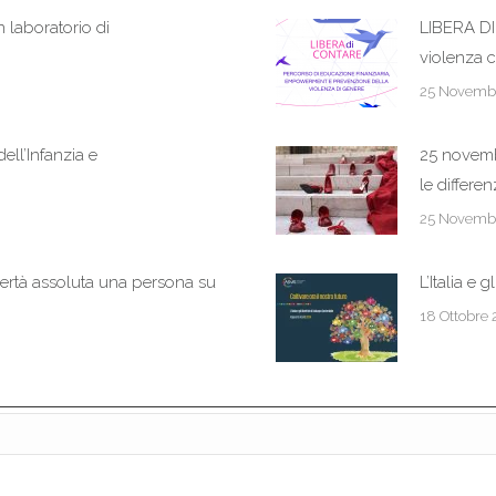
boratorio di
LIBERA DI
violenza 
25 Novemb
ell’Infanzia e
25 novemb
le differe
25 Novemb
overtà assoluta una persona su
L’Italia e 
18 Ottobre