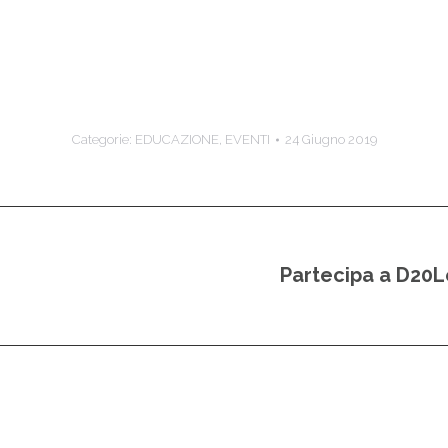
Categorie:
EDUCAZIONE
,
EVENTI
24 Giugno 2019
Partecipa a D20Le
Prossimo
post: