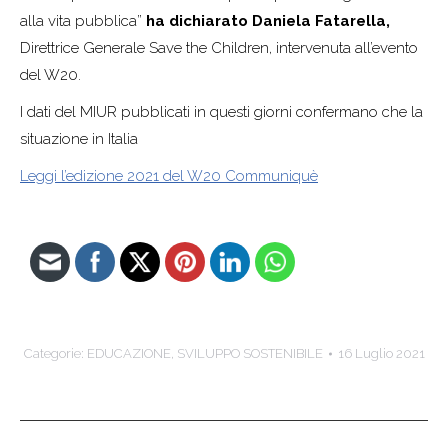
alla vita pubblica”
ha dichiarato Daniela Fatarella,
Direttrice Generale Save the Children, intervenuta all’evento
del W20.
I dati del MIUR pubblicati in questi giorni confermano che la
situazione in Italia
Leggi l’edizione 2021 del W20 Communiquè
Categorie:
EDUCAZIONE
,
SVILUPPO SOSTENIBILE
16 Luglio 2021
Naviga