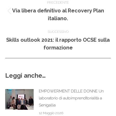
PRECEDENTE
tra
Via libera definitivo al Recovery Plan
Post
italiano.
i
precedente:
post
SUCCESSIVO
Skills outlook 2021: il rapporto OCSE sulla
Prossimo
formazione
post:
Leggi anche…
EMPOWERMENT DELLE DONNE Un
laboratorio di autoimprenditorialità a
Senigallia
12 Maggio 2026