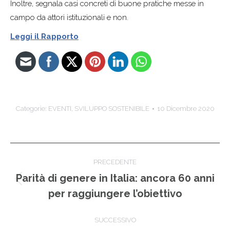
Inoltre, segnala casi concreti di buone pratiche messe in
campo da attori istituzionali e non.
Leggi il Rapporto
Categorie:
EVENTI
,
SVILUPPO SOSTENIBILE
10 Dicembre 2020
Naviga
PRECEDENTE
tra
Parità di genere in Italia: ancora 60 anni
Post
per raggiungere l’obiettivo
i
precedente:
post
SUCCESSIVO