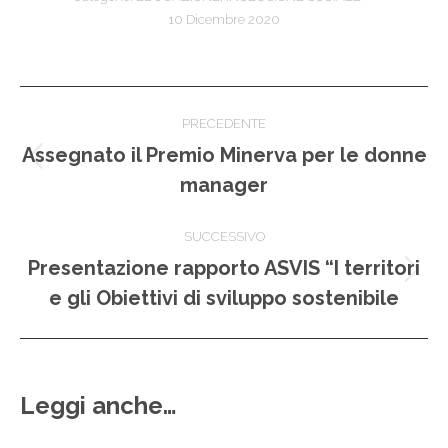
10 Dicembre 2020
Naviga
PRECEDENTE
tra
Assegnato il Premio Minerva per le donne
Post
manager
i
precedente:
post
SUCCESSIVO
Presentazione rapporto ASVIS “I territori
Prossimo
e gli Obiettivi di sviluppo sostenibile
post:
Leggi anche…