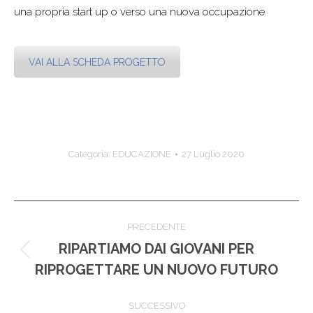
una propria start up o verso una nuova occupazione.
VAI ALLA SCHEDA PROGETTO
Categoria:
EDUCAZIONE
27 Luglio 2020
Naviga
PRECEDENTE
tra
RIPARTIAMO DAI GIOVANI PER
Post
RIPROGETTARE UN NUOVO FUTURO
i
precedente:
post
SUCCESSIVO