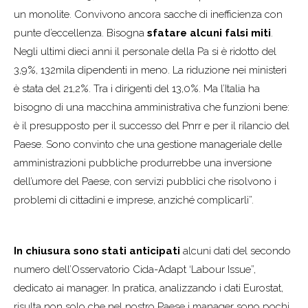
un monolite. Convivono ancora sacche di inefficienza con
punte d’eccellenza. Bisogna
sfatare alcuni falsi miti
.
Negli ultimi dieci anni il personale della Pa si è ridotto del
3,9%, 132mila dipendenti in meno. La riduzione nei ministeri
è stata del 21,2%. Tra i dirigenti del 13,0%. Ma l’Italia ha
bisogno di una macchina amministrativa che funzioni bene:
è il presupposto per il successo del Pnrr e per il rilancio del
Paese. Sono convinto che una gestione manageriale delle
amministrazioni pubbliche produrrebbe una inversione
dell’umore del Paese, con servizi pubblici che risolvono i
problemi di cittadini e imprese, anziché complicarli”.
In chiusura sono stati anticipati
alcuni dati del secondo
numero dell’Osservatorio Cida-Adapt ‘Labour Issue”,
dedicato ai manager. In pratica, analizzando i dati Eurostat,
risulta non solo che nel nostro Paese i manager sono pochi