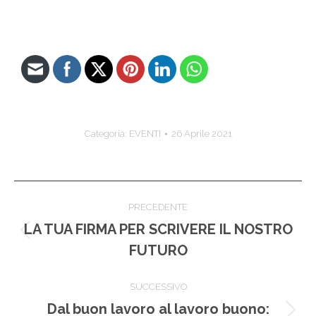
Categoria:
EVENTI
26 Aprile 2021
Naviga
PRECEDENTE
tra
LA TUA FIRMA PER SCRIVERE IL NOSTRO
Post
FUTURO
i
precedente:
post
SUCCESSIVO
Dal buon lavoro al lavoro buono: