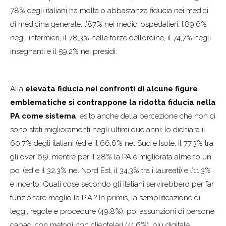
78% degli italiani ha molta o abbastanza fiducia nei medici
di medicina generale, l’87% nei medici ospedalieri, l’89,6%
negli infermieri, il 78,3% nelle forze dell’ordine, il 74,7% negli
insegnanti e il 59,2% nei presidi.
Alla
elevata fiducia nei confronti di alcune figure
emblematiche si contrappone la ridotta fiducia nella
PA come sistema
, esito anche della percezione che non ci
sono stati miglioramenti negli ultimi due anni: lo dichiara il
60,7% degli italiani (ed è il 66,6% nel Sud e Isole, il 77,3% tra
gli over 65), mentre per il 28% la PA è migliorata almeno un
po’ (ed è il 32,3% nel Nord Est, il 34,3% tra i laureati) e l’11,3%
è incerto. Quali cose secondo gli italiani servirebbero per far
funzionare meglio la P.A.? In primis, la semplificazione di
leggi, regole e procedure (49,8%), poi assunzioni di persone
capaci con metodi non clientelari (41,6%), più digitale