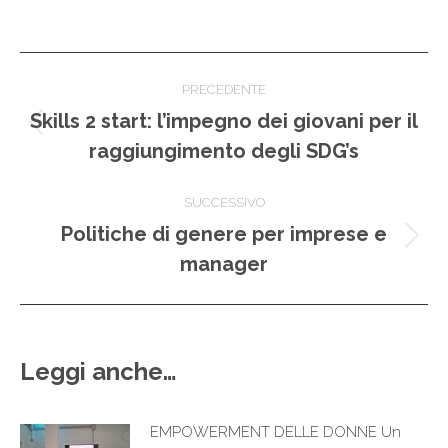
Naviga
PRECEDENTE
tra
Skills 2 start: l’impegno dei giovani per il
Post
raggiungimento degli SDG’s
i
precedente:
post
SUCCESSIVO
Politiche di genere per imprese e
Prossimo
manager
post:
Leggi anche…
EMPOWERMENT DELLE DONNE Un