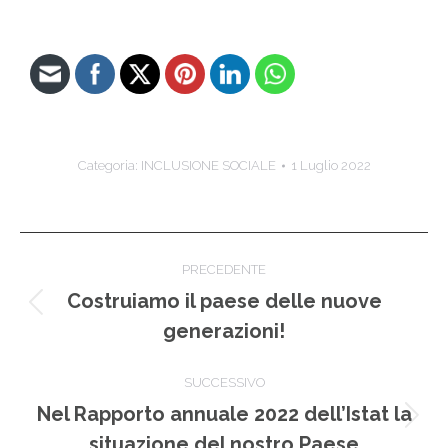
Categoria:
INCLUSIONE SOCIALE
1 Luglio 2022
Naviga
PRECEDENTE
tra
Costruiamo il paese delle nuove
Post
generazioni!
i
precedente:
post
SUCCESSIVO
Nel Rapporto annuale 2022 dell’Istat la
Prossimo
situazione del nostro Paese